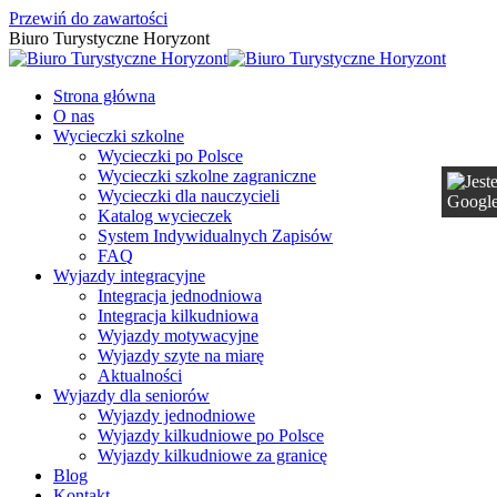
Przewiń do zawartości
Biuro Turystyczne Horyzont
Strona główna
O nas
Wycieczki szkolne
Wycieczki po Polsce
Wycieczki szkolne zagraniczne
Wycieczki dla nauczycieli
Katalog wycieczek
System Indywidualnych Zapisów
FAQ
Wyjazdy integracyjne
Integracja jednodniowa
Integracja kilkudniowa
Wyjazdy motywacyjne
Wyjazdy szyte na miarę
Aktualności
Wyjazdy dla seniorów
Wyjazdy jednodniowe
Wyjazdy kilkudniowe po Polsce
Wyjazdy kilkudniowe za granicę
Blog
Kontakt