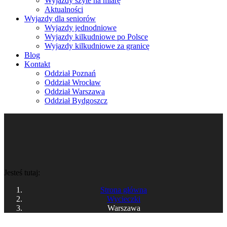
Wyjazdy szyte na miarę
Aktualności
Wyjazdy dla seniorów
Wyjazdy jednodniowe
Wyjazdy kilkudniowe po Polsce
Wyjazdy kilkudniowe za granicę
Blog
Kontakt
Oddział Poznań
Oddział Wrocław
Oddział Warszawa
Oddział Bydgoszcz
Jesteś tutaj:
Strona główna
Wycieczki
Warszawa