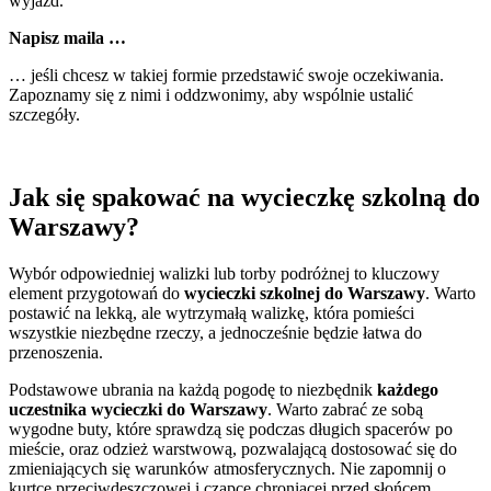
wyjazd.
Napisz maila …
… jeśli chcesz w takiej formie przedstawić swoje oczekiwania.
Zapoznamy się z nimi i oddzwonimy, aby wspólnie ustalić
szczegóły.
Jak się spakować na wycieczkę szkolną do
Warszawy?
Wybór odpowiedniej walizki lub torby podróżnej to kluczowy
element przygotowań do
wycieczki szkolnej do Warszawy
. Warto
postawić na lekką, ale wytrzymałą walizkę, która pomieści
wszystkie niezbędne rzeczy, a jednocześnie będzie łatwa do
przenoszenia.
Podstawowe ubrania na każdą pogodę to niezbędnik
każdego
uczestnika wycieczki do Warszawy
. Warto zabrać ze sobą
wygodne buty, które sprawdzą się podczas długich spacerów po
mieście, oraz odzież warstwową, pozwalającą dostosować się do
zmieniających się warunków atmosferycznych. Nie zapomnij o
kurtce przeciwdeszczowej i czapce chroniącej przed słońcem.