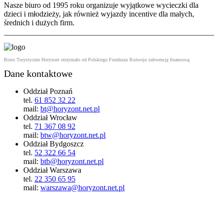
Nasze biuro od 1995 roku organizuje wyjątkowe wycieczki dla
dzieci i młodzieży, jak również wyjazdy incentive dla małych,
średnich i dużych firm.
Biuro Turystyczne Horyzont otrzymało od Polskiego Funduszu Rozwoju subwencję finansową
Dane kontaktowe
Oddział Poznań
tel.
61 852 32 22
mail:
bt@horyzont.net.pl
Oddział Wrocław
tel.
71 367 08 92
mail:
btw@horyzont.net.pl
Oddział Bydgoszcz
tel.
52 322 66 54
mail:
btb@horyzont.net.pl
Oddział Warszawa
tel.
22 350 65 95
mail:
warszawa@horyzont.net.pl
Wycieczki szkolne