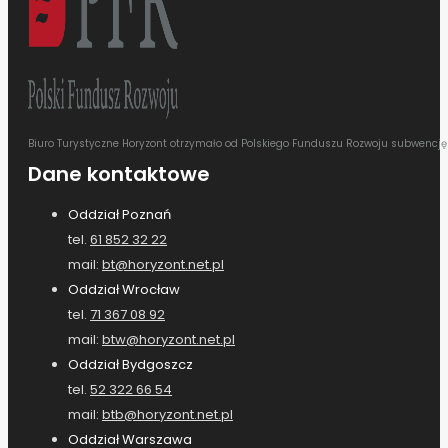
Biuro Turystyczne Horyzont otrzymało od Polskiego Funduszu Rozwoju subwencj
Dane kontaktowe
Oddział Poznań
tel.
61 852 32 22
mail:
bt@horyzont.net.pl
Oddział Wrocław
tel.
71 367 08 92
mail:
btw@horyzont.net.pl
Oddział Bydgoszcz
tel.
52 322 66 54
mail:
btb@horyzont.net.pl
Oddział Warszawa