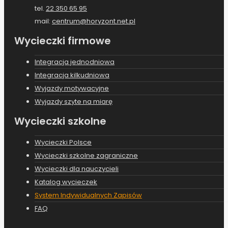
tel.
22 350 65 95
mail:
centrum@horyzont.net.pl
Wycieczki firmowe
Integracja jednodniowa
Integracja kilkudniowa
Wyjazdy motywacyjne
Wyjazdy szyte na miarę
Wycieczki szkolne
Wycieczki Polsce
Wycieczki szkolne zagraniczne
Wycieczki dla nauczycieli
Katalog wycieczek
System Indywidualnych Zapisów
FAQ