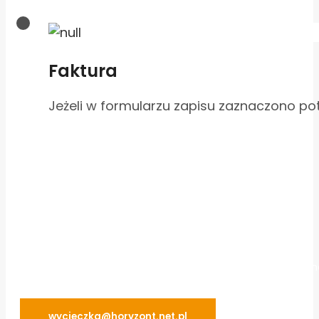
Faktura
Jeżeli w formularzu zapisu zaznaczono po
Jeżeli mają państwo dodatkowe pytania o nasz System In
wycieczka@horyzont.net.pl