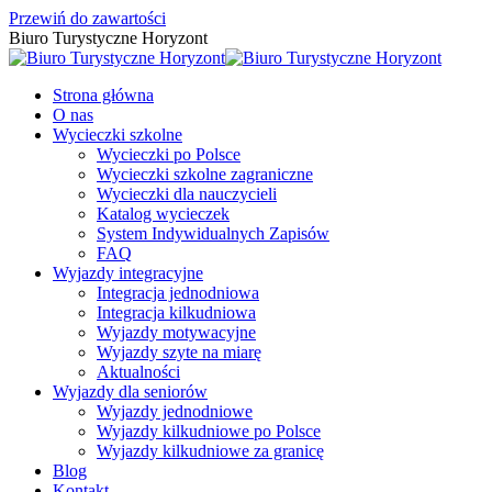
Przewiń do zawartości
Biuro Turystyczne Horyzont
Strona główna
O nas
Wycieczki szkolne
Wycieczki po Polsce
Wycieczki szkolne zagraniczne
Wycieczki dla nauczycieli
Katalog wycieczek
System Indywidualnych Zapisów
FAQ
Wyjazdy integracyjne
Integracja jednodniowa
Integracja kilkudniowa
Wyjazdy motywacyjne
Wyjazdy szyte na miarę
Aktualności
Wyjazdy dla seniorów
Wyjazdy jednodniowe
Wyjazdy kilkudniowe po Polsce
Wyjazdy kilkudniowe za granicę
Blog
Kontakt