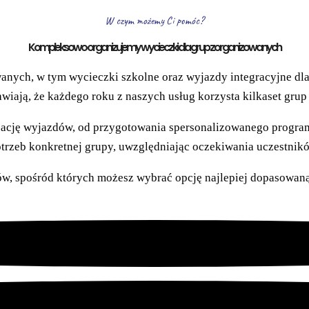
W czym możemy Ci pomóc?
Kompleksowo organizujemy wycieczki dla grup zorganizowanych
nych, w tym wycieczki szkolne oraz wyjazdy integracyjne dla 
awiają, że każdego roku z naszych usług korzysta kilkaset grup z
ację wyjazdów, od przygotowania spersonalizowanego program
trzeb konkretnej grupy, uwzględniając oczekiwania uczestnik
w, spośród których możesz wybrać opcję najlepiej dopasowaną