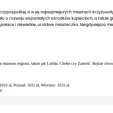
pospolitej, a w jej najważniejszych miastach krzyżowały s
o o rozwoju wspaniałych ośrodków kupieckich, a także 
ałace i niewielkie, urokliwe miasteczka. Niegdysiejsza mie
 miastom regionu, takim jak Lublin, Chełm czy Zamość. Będzie równi
010 zł, Poznań: 1011 zł, Wrocław: 1033 zł
u
.