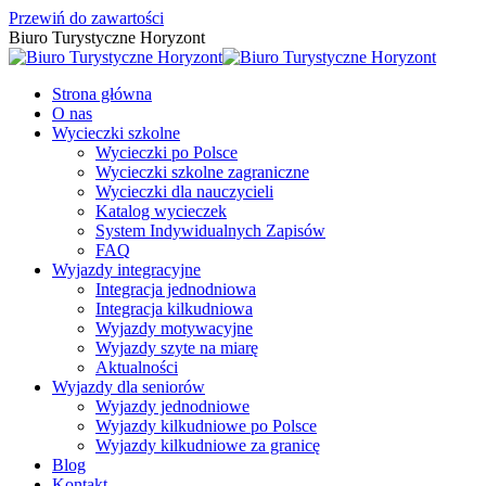
Przewiń do zawartości
Biuro Turystyczne Horyzont
Strona główna
O nas
Wycieczki szkolne
Wycieczki po Polsce
Wycieczki szkolne zagraniczne
Wycieczki dla nauczycieli
Katalog wycieczek
System Indywidualnych Zapisów
FAQ
Wyjazdy integracyjne
Integracja jednodniowa
Integracja kilkudniowa
Wyjazdy motywacyjne
Wyjazdy szyte na miarę
Aktualności
Wyjazdy dla seniorów
Wyjazdy jednodniowe
Wyjazdy kilkudniowe po Polsce
Wyjazdy kilkudniowe za granicę
Blog
Kontakt