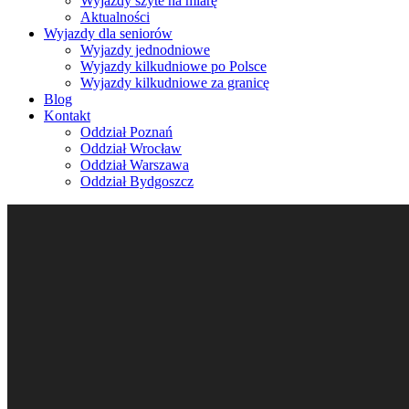
Wyjazdy szyte na miarę
Aktualności
Wyjazdy dla seniorów
Wyjazdy jednodniowe
Wyjazdy kilkudniowe po Polsce
Wyjazdy kilkudniowe za granicę
Blog
Kontakt
Oddział Poznań
Oddział Wrocław
Oddział Warszawa
Oddział Bydgoszcz