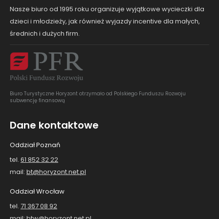
Nasze biuro od 1995 roku organizuje wyjątkowe wycieczki dla
dzieci i młodzieży, jak również wyjazdy incentive dla małych,
średnich i dużych firm.
Biuro Turystyczne Horyzont otrzymało od Polskiego Funduszu Rozwoju
subwencję finansową
Dane kontaktowe
Oddział Poznań
tel.
61 852 32 22
mail:
bt@horyzont.net.pl
Oddział Wrocław
tel.
71 367 08 92
mail:
btw@horyzont.net.pl